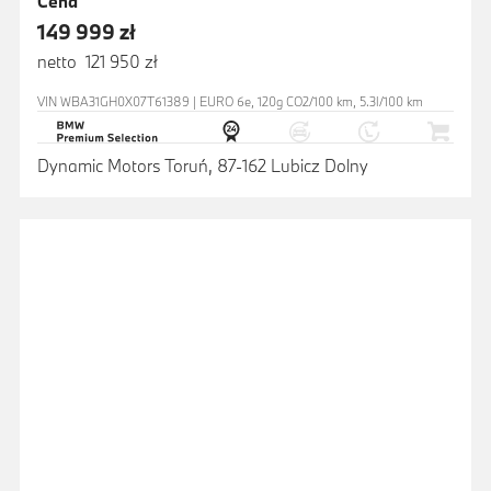
Cena
149 999 zł
netto 121 950 zł
VIN WBA31GH0X07T61389 | EURO 6e, 120g CO2/100 km, 5.3l/100 km
Dynamic Motors Toruń, 87-162 Lubicz Dolny