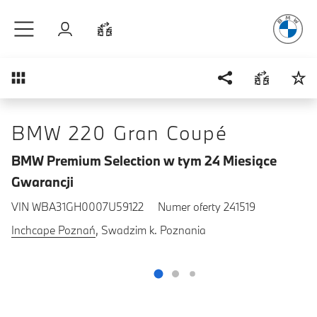
Radość
z j
Przejdź do głównej treści
Zaloguj się
Porównaj
Przegląd
BMW 220 Gran Coupé
BMW Premium Selection w tym 24 Miesiące
Gwarancji
VIN WBA31GH0007U59122
Numer oferty 241519
Inchcape Poznań
, Swadzim k. Poznania