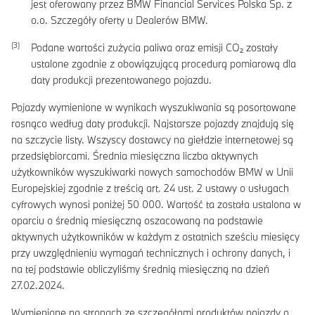
jest oferowany przez BMW Financial Services Polska Sp. z
o.o. Szczegóły oferty u Dealerów BMW.
Podane wartości zużycia paliwa oraz emisji CO₂ zostały
ustalone zgodnie z obowiązującą procedurą pomiarową dla
daty produkcji prezentowanego pojazdu.
Pojazdy wymienione w wynikach wyszukiwania są posortowane
rosnąco według daty produkcji. Najstarsze pojazdy znajdują się
na szczycie listy. Wszyscy dostawcy na giełdzie internetowej są
przedsiębiorcami. Średnia miesięczna liczba aktywnych
użytkowników wyszukiwarki nowych samochodów BMW w Unii
Europejskiej zgodnie z treścią art. 24 ust. 2 ustawy o usługach
cyfrowych wynosi poniżej 50 000. Wartość ta została ustalona w
oparciu o średnią miesięczną oszacowaną na podstawie
aktywnych użytkowników w każdym z ostatnich sześciu miesięcy
przy uwzględnieniu wymagań technicznych i ochrony danych, i
na tej podstawie obliczyliśmy średnią miesięczną na dzień
27.02.2024.
Wymienione na stronach ze szczegółami produktów pojazdy o