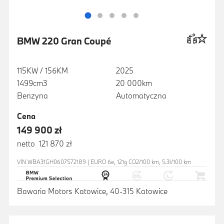
BMW 220 Gran Coupé
115KW / 156KM
2025
1499cm3
20 000km
Benzyna
Automatyczna
Cena
149 900 zł
netto 121 870 zł
VIN WBA31GH0607S72189 | EURO 6e, 121g CO2/100 km, 5.3l/100 km
Bawaria Motors Katowice, 40-315 Katowice