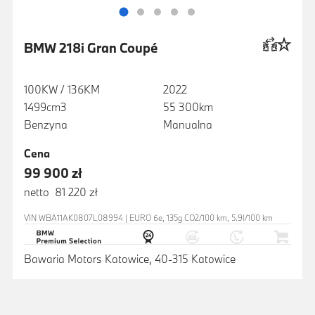
BMW 218i Gran Coupé
100KW / 136KM
2022
1499cm3
55 300km
Benzyna
Manualna
Cena
99 900 zł
netto 81 220 zł
VIN WBA11AK0807L08994 | EURO 6e, 135g CO2/100 km, 5.9l/100 km
Bawaria Motors Katowice, 40-315 Katowice