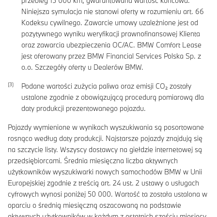
przebieg
15 000
km, gwarantowana wartość końcowa.
Niniejsza symulacja nie stanowi oferty w rozumieniu art. 66
Kodeksu cywilnego. Zawarcie umowy uzależnione jest od
pozytywnego wyniku weryfikacji prawnofinansowej Klienta
oraz zawarcia ubezpieczenia OC/AC. BMW Comfort Lease
jest oferowany przez BMW Financial Services Polska Sp. z
o.o. Szczegóły oferty u Dealerów BMW.
Podane wartości zużycia paliwa oraz emisji CO₂ zostały
ustalone zgodnie z obowiązującą procedurą pomiarową dla
daty produkcji prezentowanego pojazdu.
Pojazdy wymienione w wynikach wyszukiwania są posortowane
rosnąco według daty produkcji. Najstarsze pojazdy znajdują się
na szczycie listy. Wszyscy dostawcy na giełdzie internetowej są
przedsiębiorcami. Średnia miesięczna liczba aktywnych
użytkowników wyszukiwarki nowych samochodów BMW w Unii
Europejskiej zgodnie z treścią art. 24 ust. 2 ustawy o usługach
cyfrowych wynosi poniżej 50 000. Wartość ta została ustalona w
oparciu o średnią miesięczną oszacowaną na podstawie
aktywnych użytkowników w każdym z ostatnich sześciu miesięcy