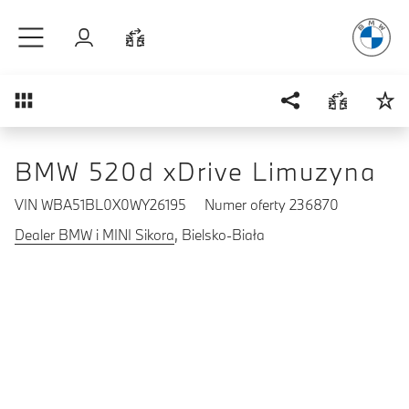
Radość
z j
Przejdź do głównej treści
Zaloguj się
Porównaj
Przegląd
BMW 520d xDrive Limuzyna
VIN WBA51BL0X0WY26195
Numer oferty 236870
Dealer BMW i MINI Sikora
, Bielsko-Biała