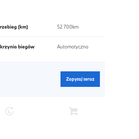
rzebieg (km)
52 700km
krzynia biegów
Automatyczna
Zapytaj teraz