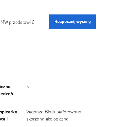
Rozpocznij wycenę
 BMW przedstawi Ci
iczba
5
iedzeń
apicerka
Veganza Black perforowana
oteli
skórzana ekologiczna