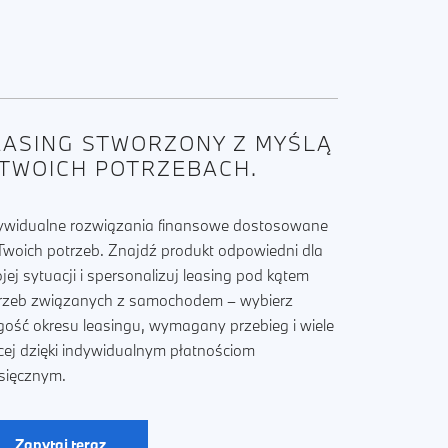
EASING STWORZONY Z MYŚLĄ
 TWOICH POTRZEBACH.
ywidualne rozwiązania finansowe dostosowane
Twoich potrzeb. Znajdź produkt odpowiedni dla
jej sytuacji i spersonalizuj leasing pod kątem
rzeb związanych z samochodem – wybierz
gość okresu leasingu, wymagany przebieg i wiele
cej dzięki indywidualnym płatnościom
sięcznym.
Zapytaj teraz