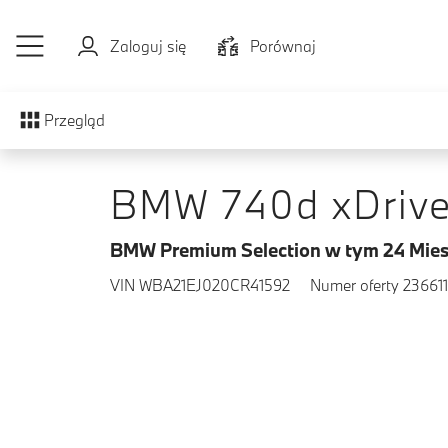
Przejdź do głównej treści
Zaloguj się
Porównaj
Przegląd
BMW 740d xDriv
BMW Premium Selection w tym 24 Mies
VIN WBA21EJ020CR41592
Numer oferty 236611