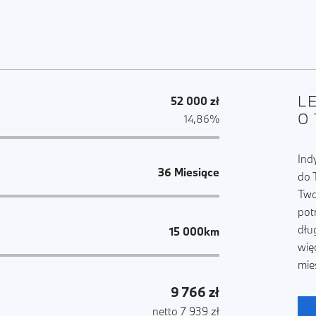
L
52 000 zł
O
14,86%
Ind
36 Miesiące
do 
Two
pot
dłu
15 000km
wię
mie
9 766 zł
netto 7 939 zł