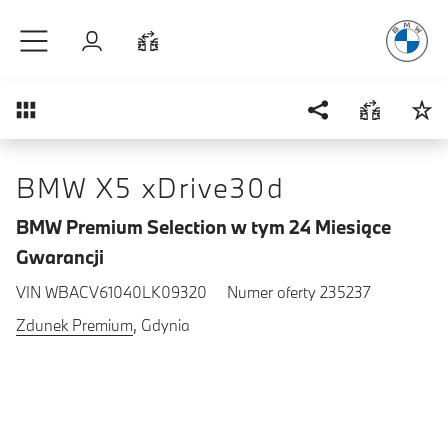
Radość
z j
Przejdź do głównej treści
Zaloguj się
Porównaj
Przegląd
BMW X5 xDrive30d
BMW Premium Selection w tym 24 Miesiące
Gwarancji
VIN WBACV61040LK09320
Numer oferty 235237
Zdunek Premium
, Gdynia