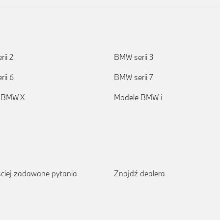
ii 2
BMW serii 3
ii 6
BMW serii 7
 BMW X
Modele BMW i
ciej zadawane pytania
Znajdź dealera