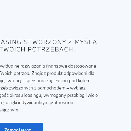
EASING STWORZONY Z MYŚLĄ
 TWOICH POTRZEBACH.
ywidualne rozwiązania finansowe dostosowane
Twoich potrzeb. Znajdź produkt odpowiedni dla
jej sytuacji i spersonalizuj leasing pod kątem
rzeb związanych z samochodem – wybierz
gość okresu leasingu, wymagany przebieg i wiele
cej dzięki indywidualnym płatnościom
sięcznym.
Zapytaj teraz