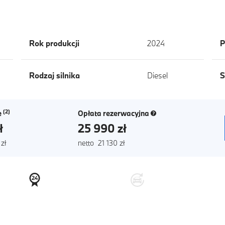
Rok produkcji
2024
P
Rodzaj silnika
Diesel
S
(nowe okno)
e
Opłata rezerwacyjna
ł
25 990 zł
 zł
netto 21 130 zł