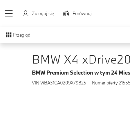
Przejdź do głównej treści
Zaloguj się
Porównaj
Przegląd
BMW X4 xDrive2
BMW Premium Selection w tym 24 Mies
VIN WBA31CA0209X79825
Numer oferty 21555