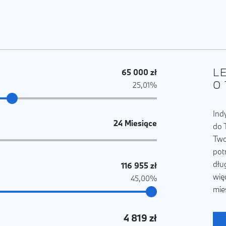
L
65 000 zł
O
25,01%
Ind
24 Miesiące
do 
Two
pot
dłu
116 955 zł
wię
45,00%
mie
4 819 zł