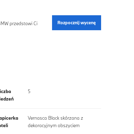
Rozpocznij wycenę
 BMW przedstawi Ci
iczba
5
iedzeń
apicerka
Vernasca Black skórzana z
oteli
dekoracyjnym obszyciem