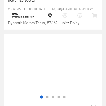
netto 125 935 zł
VIN WBA58FF0008E01946 | EURO 6e, 148g CO2/100 km, 6.6l/100 km
Dynamic Motors Toruń, 87-162 Lubicz Dolny