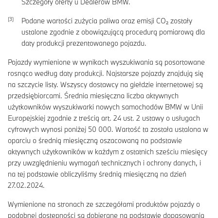
Szczegóły oferty u Dealerów BMW.
Podane wartości zużycia paliwa oraz emisji CO₂ zostały
ustalone zgodnie z obowiązującą procedurą pomiarową dla
daty produkcji prezentowanego pojazdu.
Pojazdy wymienione w wynikach wyszukiwania są posortowane
rosnąco według daty produkcji. Najstarsze pojazdy znajdują się
na szczycie listy. Wszyscy dostawcy na giełdzie internetowej są
przedsiębiorcami. Średnia miesięczna liczba aktywnych
użytkowników wyszukiwarki nowych samochodów BMW w Unii
Europejskiej zgodnie z treścią art. 24 ust. 2 ustawy o usługach
cyfrowych wynosi poniżej 50 000. Wartość ta została ustalona w
oparciu o średnią miesięczną oszacowaną na podstawie
aktywnych użytkowników w każdym z ostatnich sześciu miesięcy
przy uwzględnieniu wymagań technicznych i ochrony danych, i
na tej podstawie obliczyliśmy średnią miesięczną na dzień
27.02.2024.
Wymienione na stronach ze szczegółami produktów pojazdy o
podobnej dostępności są dobierane na podstawie dopasowania