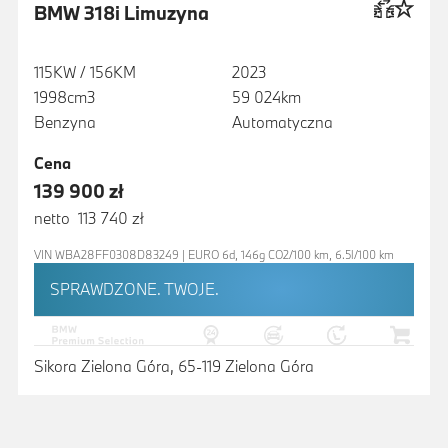
BMW 318i Limuzyna
115KW / 156KM
2023
1998cm3
59 024km
Benzyna
Automatyczna
Cena
139 900 zł
netto 113 740 zł
VIN WBA28FF0308D83249 | EURO 6d, 146g CO2/100 km, 6.5l/100 km
SPRAWDZONE. TWOJE.
Sikora Zielona Góra, 65-119 Zielona Góra