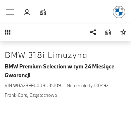
Radość
z j
Przejdź do głównej treści
Zaloguj się
Porównaj
Przegląd
BMW 318i Limuzyna
BMW Premium Selection w tym 24 Miesiące
Gwarancji
VIN WBA28FF0008D35109
Numer oferty 130492
Frank-Cars
, Częstochowa