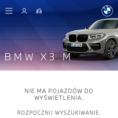
Radość
z j
Przejdź do głównej treści
Zaloguj się
Porównaj
BMW X3 M
NIE MA POJAZDÓW DO
WYŚWIETLENIA.
ROZPOCZNIJ WYSZUKIWANIE.