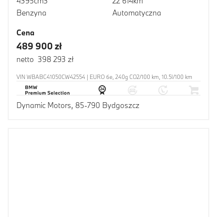
4395cm3
22 614km
Benzyna
Automatyczna
Cena
489 900 zł
netto 398 293 zł
VIN WBABC41050CW42554 | EURO 6e, 240g CO2/100 km, 10.5l/100 km
Dynamic Motors, 85-790 Bydgoszcz