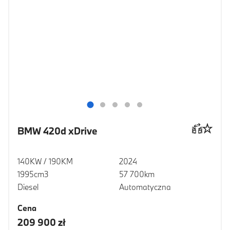
BMW 420d xDrive
140KW / 190KM
2024
1995cm3
57 700km
Diesel
Automatyczna
Cena
209 900 zł