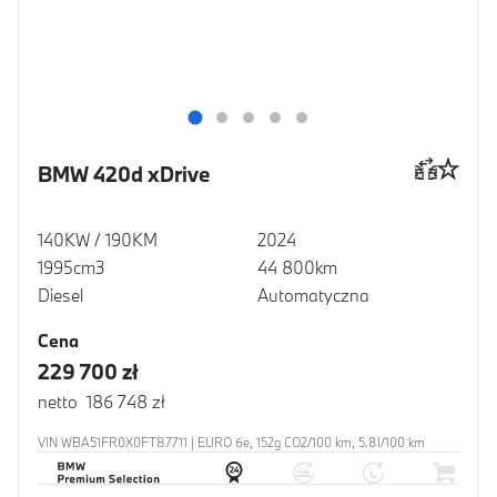
BMW 420d xDrive
140KW / 190KM
2024
1995cm3
44 800km
Diesel
Automatyczna
Cena
229 700 zł
netto 186 748 zł
VIN WBA51FR0X0FT87711 | EURO 6e, 152g CO2/100 km, 5.8l/100 km