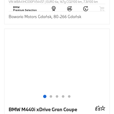
VIN WBA41HC030FV54457 | EURO 6e, 167g CO2/100 km, 7.3l/100 km
Bawaria Motors Gdańsk, 80-266 Gdańsk
BMW M440i xDrive Gran Coupe