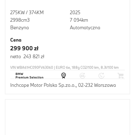
275KW / 374KM
2025
2998cm3
7 094km
Benzyna
Automatyczna
Cena
299 900 zł
netto 243 821 zł
VIN WBA61HC090FV63060 | EURO 6e, 188g CO2/100 km, 8.3l/100 km
Inchcape Motor Polska Sp.zo.o., 02-232 Warszawa