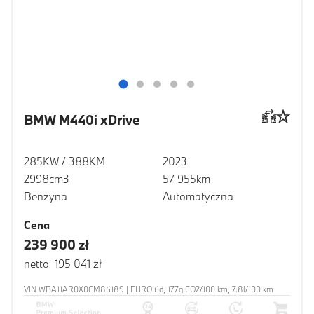
BMW M440i xDrive
285KW / 388KM
2023
2998cm3
57 955km
Benzyna
Automatyczna
Cena
239 900 zł
netto 195 041 zł
VIN WBA11AR0X0CM86189 | EURO 6d, 177g CO2/100 km, 7.8l/100 km