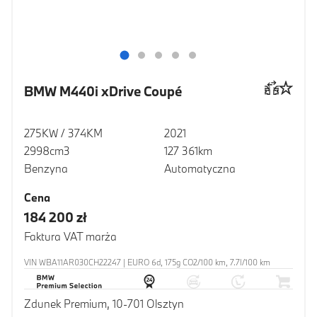
BMW M440i xDrive Coupé
275KW / 374KM
2021
2998cm3
127 361km
Benzyna
Automatyczna
Cena
184 200 zł
Faktura VAT marża
VIN WBA11AR030CH22247 | EURO 6d, 175g CO2/100 km, 7.7l/100 km
Zdunek Premium, 10-701 Olsztyn