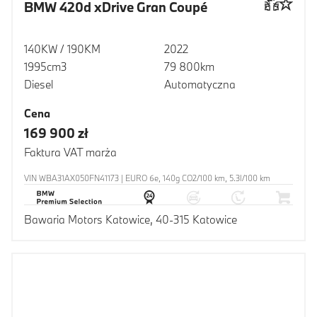
BMW 420d xDrive Gran Coupé
140KW / 190KM
2022
1995cm3
79 800km
Diesel
Automatyczna
Cena
169 900 zł
Faktura VAT marża
VIN WBA31AX050FN41173 | EURO 6e, 140g CO2/100 km, 5.3l/100 km
Bawaria Motors Katowice, 40-315 Katowice