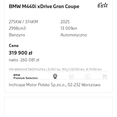
BMW M440i xDrive Gran Coupe
275KW / 374KM
2025
2998cm3
13 001km
Benzyna
Automatyczna
Cena
319 900 zł
netto 260 081 zł
VIN WBA61HC080FV42166 | EURO 6e, 197g CO2/100 km, 8.7l/100 km
Inchcape Motor Polska Sp.zo.o., 02-232 Warszawa