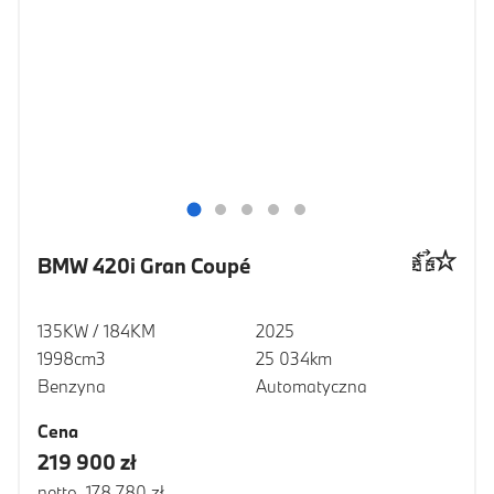
BMW 420i Gran Coupé
135KW / 184KM
2025
1998cm3
25 034km
Benzyna
Automatyczna
Cena
219 900 zł
netto 178 780 zł