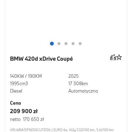
BMW 420d xDrive Coupé
140KW / 190KM
2025
1995cm3
17 308km
Diesel
Automatyczna
Cena
209 900 zł
netto 170 650 zł
VIN WBA51FN050CU73726 | EURO 6e, 142g CO2/100 km, 5.4l/100 km