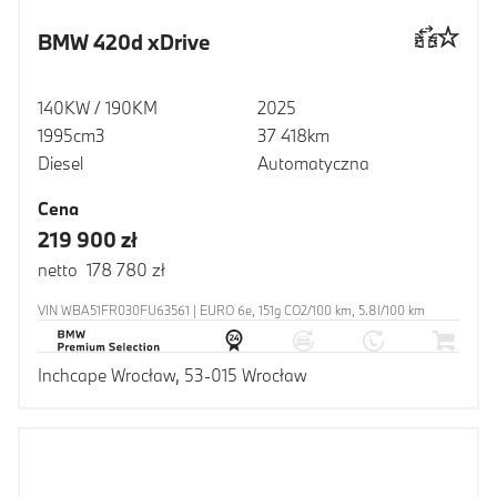
BMW 420d xDrive
140KW / 190KM
2025
1995cm3
37 418km
Diesel
Automatyczna
Cena
219 900 zł
netto 178 780 zł
VIN WBA51FR030FU63561 | EURO 6e, 151g CO2/100 km, 5.8l/100 km
Inchcape Wrocław, 53-015 Wrocław