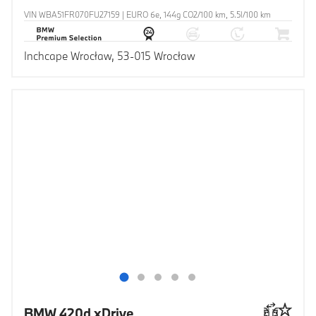
VIN WBA51FR070FU27159 | EURO 6e, 144g CO2/100 km, 5.5l/100 km
Inchcape Wrocław, 53-015 Wrocław
BMW 420d xDrive