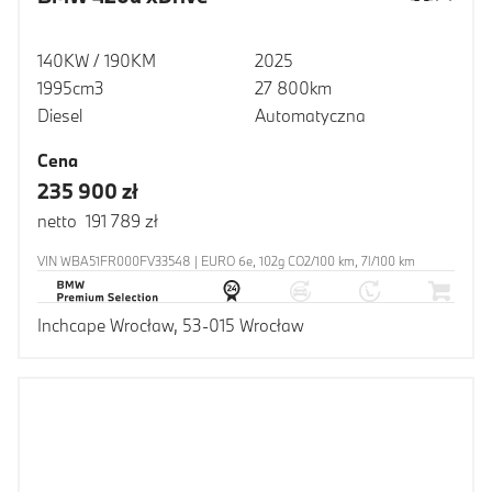
140KW / 190KM
2025
1995cm3
27 800km
Diesel
Automatyczna
Cena
235 900 zł
netto 191 789 zł
VIN WBA51FR000FV33548 | EURO 6e, 102g CO2/100 km, 7l/100 km
Inchcape Wrocław, 53-015 Wrocław