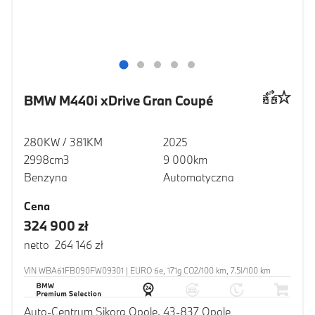
BMW M440i xDrive Gran Coupé
280KW / 381KM
2025
2998cm3
9 000km
Benzyna
Automatyczna
Cena
324 900 zł
netto 264 146 zł
VIN WBA61FB090FW09301 | EURO 6e, 171g CO2/100 km, 7.5l/100 km
Auto-Centrum Sikora Opole, 43-837 Opole