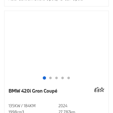
BMW 420i Gran Coupé
135KW / 184KM
2024
1998cm3
27 787km