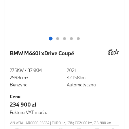
BMW M440i xDrive Coupé
275KW / 374KM
2021
2998cm3
42 158km
Benzyna
Automatyczna
Cena
234 900 zł
Faktura VAT marża
VIN WBA11AR000CJ08334 | EURO 6d, 178g CO2/100 km, 7.8l/100 km